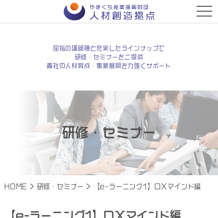
t
o
g
g
l
e
屈指の講師陣と充実したラインナップで
n
研修・セミナーをご提供
a
貴社の人材育成・事業展開を力強くサポート
v
i
g
a
t
i
o
n
研修・セミナー
HOME
>
研修・セミナー
>
【e-ラーニング1】ＤＸマインド編
【e-ラーニング1】ＤＸマインド編