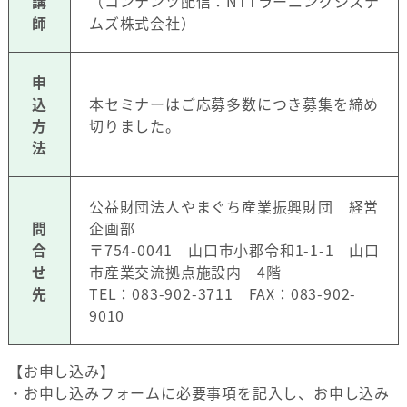
講
（コンテンツ配信：NTTラーニングシステ
師
ムズ株式会社）
申
込
本セミナーはご応募多数につき募集を締め
方
切りました。
法
公益財団法人やまぐち産業振興財団 経営
問
企画部
合
〒754-0041 山口市小郡令和1-1-1 山口
せ
市産業交流拠点施設内 4階
先
TEL：083-902-3711 FAX：083-902-
9010
【お申し込み】
・お申し込みフォームに必要事項を記入し、お申し込み