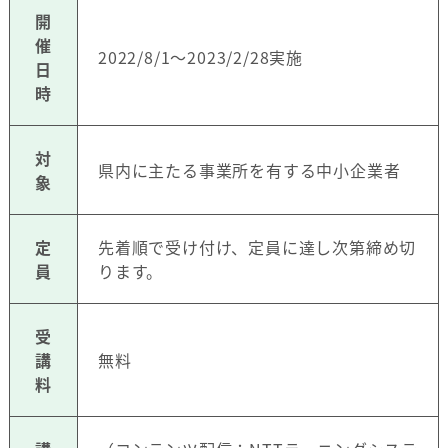
開
催
2022/8/1～2023/2/28実施
日
時
対
県内に主たる事業所を有する中小企業者
象
定
先着順で受け付け、定員に達し次第締め切
員
ります。
受
講
無料
料