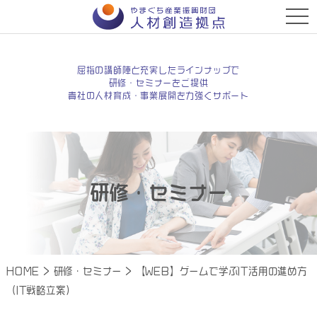
t
o
g
g
l
e
屈指の講師陣と充実したラインナップで
n
研修・セミナーをご提供
a
貴社の人材育成・事業展開を力強くサポート
v
i
g
a
t
i
o
n
研修・セミナー
HOME
>
研修・セミナー
>
【WEB】ゲームで学ぶIT活用の進め方
（IT戦略立案）