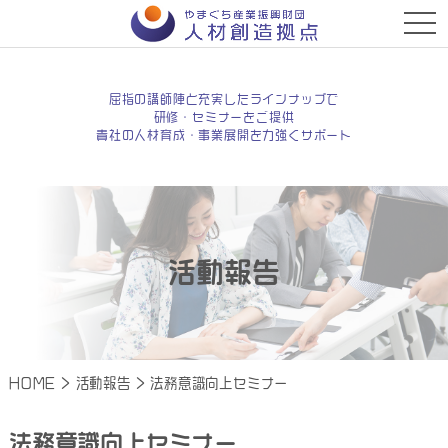
t
o
g
g
l
e
屈指の講師陣と充実したラインナップで
n
研修・セミナーをご提供
a
貴社の人材育成・事業展開を力強くサポート
v
i
g
a
t
i
o
n
活動報告
HOME
>
活動報告
>
法務意識向上セミナー
法務意識向上セミナー