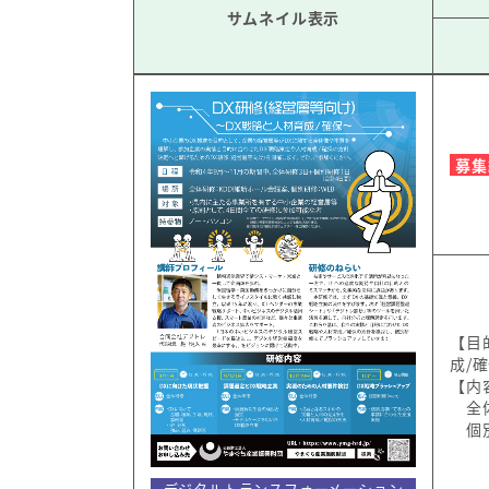
サムネイル表示
募集
【目
成/
【内
全体
個別
デジタルトランスフォーメーション