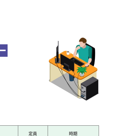
ー
定員
時期