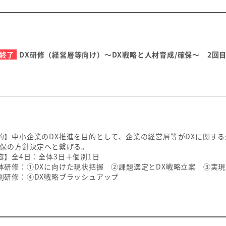
終了
DX研修（経営層等向け）～DX戦略と人材育成/確保～ 2回
的】中小企業のDX推進を目的として、企業の経営層等がDXに関す
確保の方針決定へと繋げる。
容】全4日：全体3日＋個別1日
研修：①DXに向けた現状把握 ②課題選定とDX戦略立案 ③実
研修：④DX戦略ブラッシュアップ