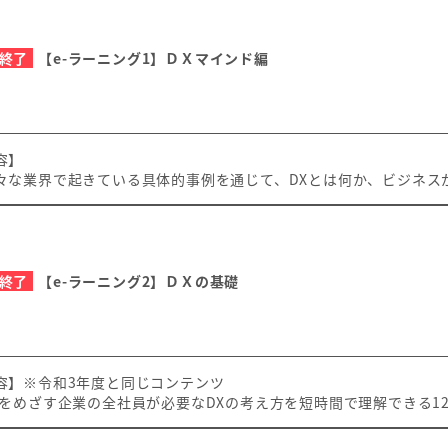
終了
【e-ラーニング1】ＤＸマインド編
容】
な業界で起きている具体的事例を通じて、DXとは何か、ビジネスが
終了
【e-ラーニング2】ＤＸの基礎
容】※令和3年度と同じコンテンツ
をめざす企業の全社員が必要なDXの考え方を短時間で理解できる1