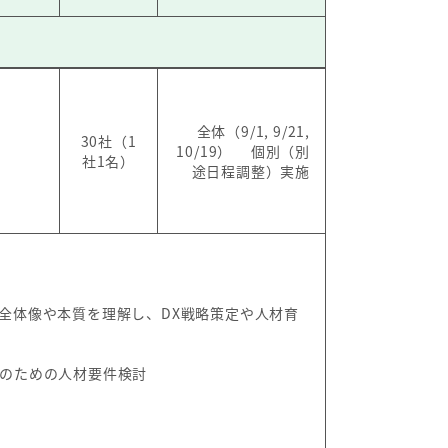
全体（9/1, 9/21,
30社（1
目
10/19） 個別（別
社1名）
途日程調整）実施
る全体像や本質を理解し、DX戦略策定や人材育
現のための人材要件検討