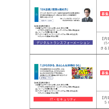
募集
【内
デジタルトランスフォーメーション
IT
きる
募集
【内
IT・セキュリティ
５Ｇ