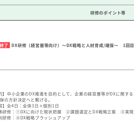
研修のポイント等
終了
DX研修（経営層等向け）～DX戦略と人材育成/確保～ 1回
的】中小企業のDX推進を目的として、企業の経営層等がDXに関す
確保の方針決定へと繋げる。
容】全4日：全体3日＋個別1日
研修：①DXに向けた現状把握 ②課題選定とDX戦略立案 ③実
研修：④DX戦略ブラッシュアップ