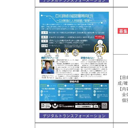
募集
【目
成/
【内
全体
個別
デジタルトランスフォーメーション