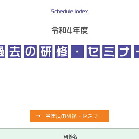
Schedule Index
令和4年度
過
去
の
研
修
・
セ
ミ
ナ
今年度の研修・セミナー
研修名