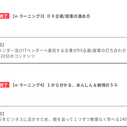
終了
【e-ラーニング3】ＤＸ企画/提案の進め方
容】
ベンダー及びITベンダーへ委託する企業がDX企画/提案の打ち合わ
120分のコンテンツ
終了
【e-ラーニング4】１から分かる、あんしん＆納得の５Ｇ
容】
をビジネスに活かすため、順を追って１つずつ無理なく学べる24