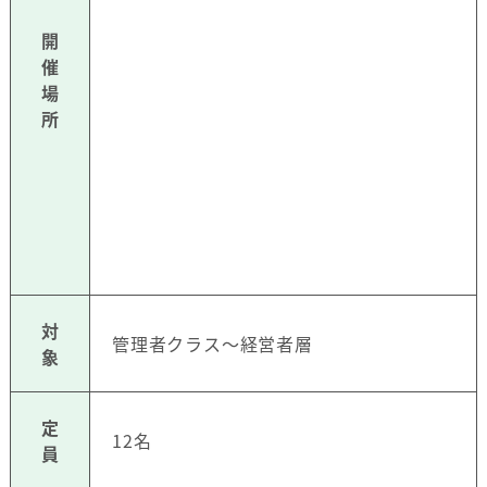
開
催
場
所
対
管理者クラス～経営者層
象
定
12名
員