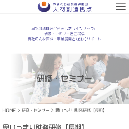
t
o
g
g
l
e
屈指の講師陣と充実したラインナップで
n
研修・セミナーをご提供
a
貴社の人材育成・事業展開を力強くサポート
v
i
g
a
t
i
o
n
研修・セミナー
HOME
>
研修・セミナー
>
思いっきり財務研修【長期】
思いっきり財務研修【長期】