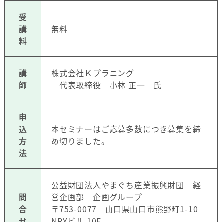
受
講
無料
料
講
株式会社Ｋプラニング
師
代表取締役 小林 正一 氏
申
込
本セミナーはご応募多数につき募集を締
方
め切りました。
法
公益財団法人やまぐち産業振興財団 経
問
営企画部 企画グループ
合
〒753-0077 山口県山口市熊野町1-10
せ
NPYビル 10F